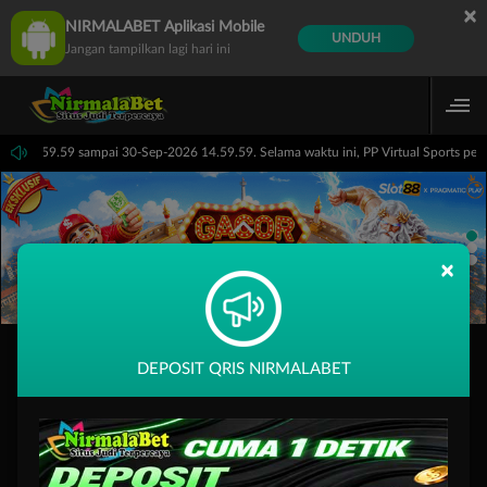
×
NIRMALABET Aplikasi Mobile
UNDUH
Jangan tampilkan lagi hari ini
dari 14.59.59 sampai 30-Sep-2026 14.59.59. Selama waktu ini, PP Virtual Sports pe
×
DEPOSIT QRIS NIRMALABET
JACKPOT
PLAY