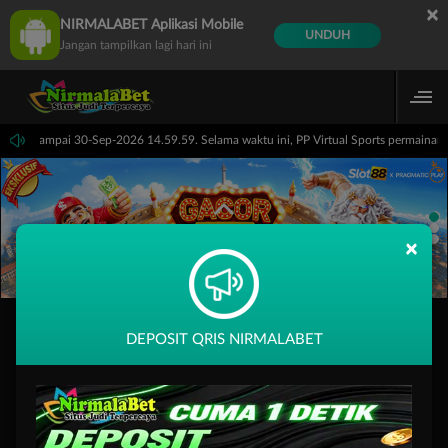
×
NIRMALABET Aplikasi Mobile
UNDUH
Jangan tampilkan lagi hari ini
.59.59 sampai 30-Sep-2026 14.59.59. Selama waktu ini, PP Virtual Sports permaina
×
DEPOSIT QRIS NIRMALABET
JACKPOT
PLAY