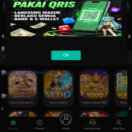
IDR
12,673,934,619
HOT GAMES
SLOTS
LIVE CASINO
RACE
TOGEL
OL
OK
Game Populer
Gates of Olympus POP
Storm of Seth 2
Fortune Garuda 1000
Mahjong 
Beranda
Promosi
Masuk
Hubungi Kami
Akun Saya