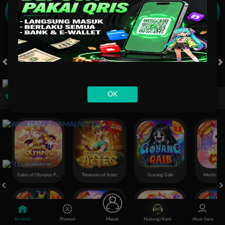
IDR
12,745,918,804
HOT GAMES
SLOTS
LIVE CASINO
RACE
TOGEL
OL
OK
Game Populer
Gates of Olympus POP
Treasures of Aztec
Goyang Gaib
Mochi Man
Beranda
Promosi
Masuk
Hubungi Kami
Akun Saya