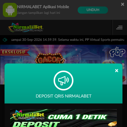
×
NIRMALABET Aplikasi Mobile
UNDUH
Jangan tampilkan lagi hari ini
4.59.59 sampai 30-Sep-2026 14.59.59. Selama waktu ini, PP Virtual Sports permaina
×
DEPOSIT QRIS NIRMALABET
JACKPOT
PLAY